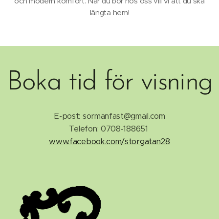
och modern komfort. När du bor hos oss vill vi att du ska
längta hem!
Boka tid för visning
E-post: sormanfast@gmail.com
Telefon: 0708-188651
www.facebook.com/storgatan28